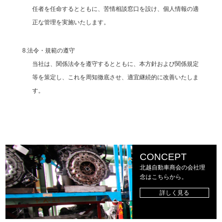
任者を任命するとともに、苦情相談窓口を設け、個人情報の適
正な管理を実施いたします。
8.法令・規範の遵守
当社は、関係法令を遵守するとともに、本方針および関係規定
等を策定し、これを周知徹底させ、適宜継続的に改善いたしま
す。
CONCEPT
北越自動車商会の会社理
念はこちらから。
詳しく見る