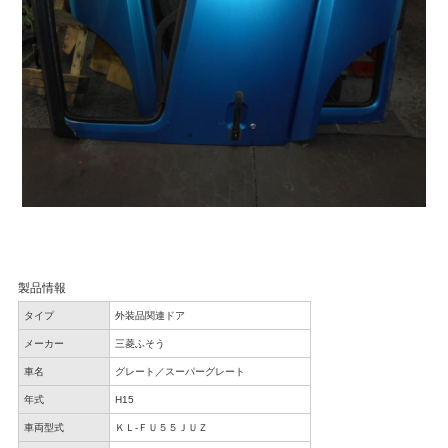
製品情報
タイプ
外装品関連ドア
メーカー
三菱ふそう
車名
グレート／スーパーグレート
年式
H15
車両型式
ＫＬ-ＦＵ５５ＪＵＺ