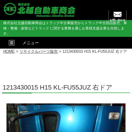
お問い合わせ
株式会社北越自動車商会はトラック中古車販売からトラック中古部品販売、車
検・整備・架装などトラック に関する業務を通じお客様支援企業を目指しま
す。
メニュー
HOME
>
リサイクルパーツ販売
> 1213430015 H15 KL-FU55JUZ 右ドア
1213430015 H15 KL-FU55JUZ 右ドア