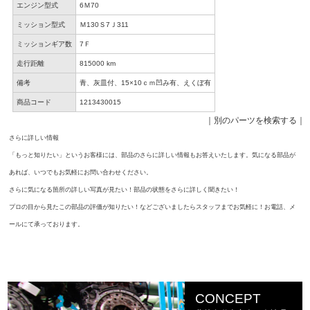
エンジン型式
6Ｍ70
ミッション型式
Ｍ130Ｓ7Ｊ311
ミッションギア数
7Ｆ
走行距離
815000 km
備考
青、灰皿付、15×10ｃｍ凹み有、えくぼ有
商品コード
1213430015
｜
別のパーツを検索する
｜
さらに詳しい情報
「もっと知りたい」というお客様には、部品のさらに詳しい情報もお答えいたします。気になる部品が
あれば、いつでもお気軽にお問い合わせください。
さらに気になる箇所の詳しい写真が見たい！部品の状態をさらに詳しく聞きたい！
プロの目から見たこの部品の評価が知りたい！などございましたらスタッフまでお気軽に！お電話、メ
ールにて承っております。
CONCEPT