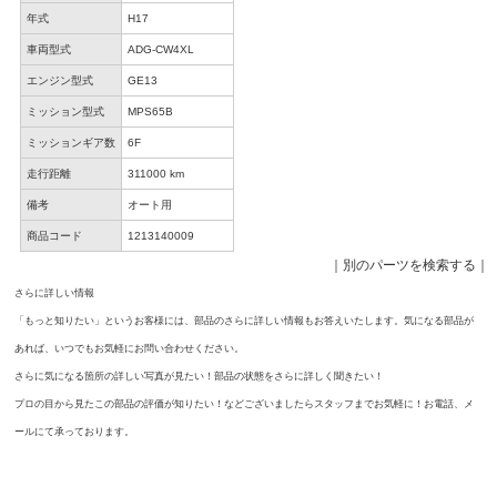
年式
H17
車両型式
ADG-CW4XL
エンジン型式
GE13
ミッション型式
MPS65B
ミッションギア数
6F
走行距離
311000 km
備考
オート用
商品コード
1213140009
｜
別のパーツを検索する
｜
さらに詳しい情報
「もっと知りたい」というお客様には、部品のさらに詳しい情報もお答えいたします。気になる部品が
あれば、いつでもお気軽にお問い合わせください。
さらに気になる箇所の詳しい写真が見たい！部品の状態をさらに詳しく聞きたい！
プロの目から見たこの部品の評価が知りたい！などございましたらスタッフまでお気軽に！お電話、メ
ールにて承っております。