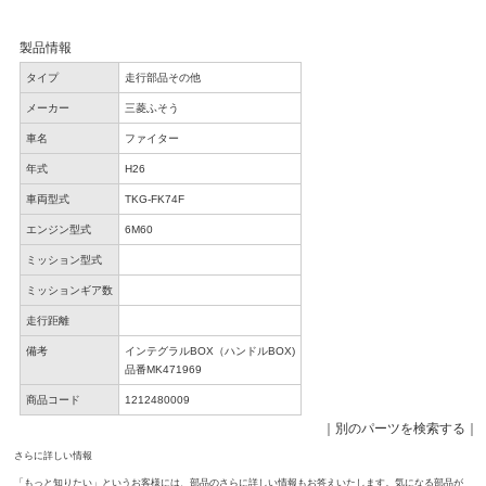
製品情報
タイプ
走行部品その他
メーカー
三菱ふそう
車名
ファイター
年式
H26
車両型式
TKG-FK74F
エンジン型式
6M60
ミッション型式
ミッションギア数
走行距離
備考
インテグラルBOX（ハンドルBOX)
品番MK471969
商品コード
1212480009
｜
別のパーツを検索する
｜
さらに詳しい情報
「もっと知りたい」というお客様には、部品のさらに詳しい情報もお答えいたします。気になる部品が