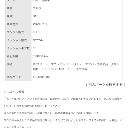
メーカー
いすゞ自動車
車名
エルフ
年式
H16
車両型式
PB-NKR81
エンジン型式
4HL1
ミッション型式
MYY5A
ミッションギア数
5F
走行距離
329000 km
備考
白/グリーン、マニュアル（３ペダル）、エアバック類欠品、グリル
割れ、ミラーカバー割れ、シートほつれ有
商品コード
1211890002
｜
別のパーツを検索する
｜
さらに詳しい情報
「もっと知りたい」というお客様には、部品のさらに詳しい情報もお答えいたします。気になる部品が
あれば、いつでもお気軽にお問い合わせください。
さらに気になる箇所の詳しい写真が見たい！部品の状態をさらに詳しく聞きたい！
プロの目から見たこの部品の評価が知りたい！などございましたらスタッフまでお気軽に！お電話、メ
ールにて承っております。