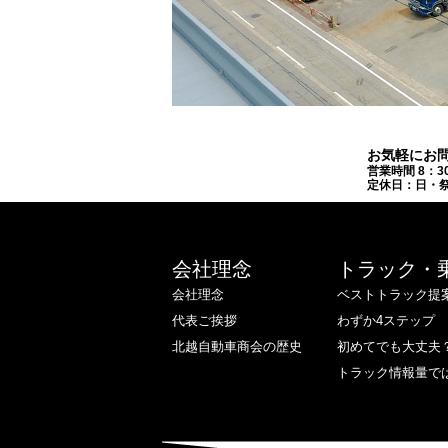
お気軽にお
営業時間 8：3
定休日：日・祭
会社理念
トラック・
会社理念
ベストトラック提
代表ご挨拶
わずか4ステップ
北越自動車商会の歴史
初めてでも大丈夫
トラック情報量で