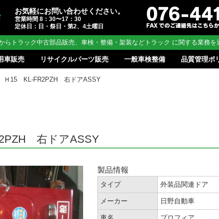
お気軽にお問い合わせください。
営業時間 8：30〜17：30
定休日：日・祭日・第2、4土曜日
からトラック中古部品販売、車検・整備・架装などトラック に関する業務を
用車販売
リサイクルパーツ販売
一般車検整備
品質管理ポ
17 Ｈ15 KL-FR2PZH 右ドアASSY
FR2PZH 右ドアASSY
製品情報
タイプ
外装品関連ドア
メーカー
日野自動車
車名
プロフィア