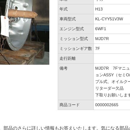
年式
H13
車両型式
KL-CYY51V3W
エンジン型式
6WF1
ミッション型式
MJD7R
ミッションギア数
7F
走行距離
備考
MJD7R 7Fマニ
ョンASSY（セミO
プル式、オイルク
リターダー欠品
下取りお願いしま
商品コード
0000002665
、部品のさらに詳しい情報もお答えいたします。気になる部品