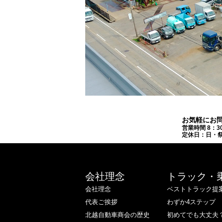
お気軽にお
営業時間 8：3
定休日：日・祭
会社理念
トラック・
会社理念
ベストトラック提
代表ご挨拶
わずか4ステップ
北越自動車商会の歴史
初めてでも大丈夫