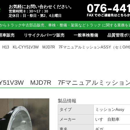
お気軽にお問い合わせください。
営業時間 8：30〜17：30
定休日：日・祭日・第2、4土曜日
からトラック中古部品販売、車検・整備・架装などトラック に関する業務を
用車販売
リサイクルパーツ販売
一般車検整備
品質管理ポ
665 H13 KL-CYY51V3W MJD7R 7FマニュアルミッションASSY（セミO/
L-CYY51V3W MJD7R 7Fマニュアルミッシ
製品情報
タイプ
ミッションAssy
メーカー
いすゞ自動車
車名
ギガ