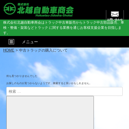
お問い合わせ
株式会社北越自動車商会はトラック中古車販売からトラック中古部品販売、車
検・整備・架装などトラック に関する業務を通じお客様支援企業を目指しま
す。
メニュー
HOME
> 中古トラックの購入について
何も見つかりませんでした
お探しのものが見つからないようです。検索すると良いかもしれません。
検
索:
検
索