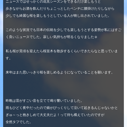
ニュースではせっかくの花見シーズンをできるだけ楽しもうと
歩きながらお酒を飲んだりちょこっとしたベンチに腰掛けたりしながら
少しでも綺麗な桜を楽しもうとしている人が映し出されていました。
このような状況でも日本の伝統を少しでも楽しもうとする姿勢が私にはすご
く良いニュースでした。寂しい気持ちが明るくなりました☺
私も桜が見頃を迎えたら桜並木を散歩するくらいできたらなと思っていま
す。
来年はまた思いっきり桜を楽しめるようになっていることを願います。
昨晩は雷がすごい音を立てて鳴り響いていました。
雨もひどく夜中だったので娘がびっくりして泣いて起きるんじゃないかと
ぎゅ～っと抱きしめて大丈夫だよ！って待ち構えていたのですが
全然タフでした。