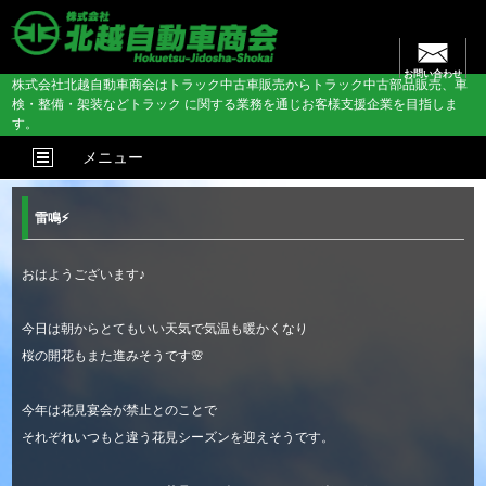
お問い合わせ
株式会社北越自動車商会はトラック中古車販売からトラック中古部品販売、車
検・整備・架装などトラック に関する業務を通じお客様支援企業を目指しま
す。
メニュー
雷鳴⚡
おはようございます♪
今日は朝からとてもいい天気で気温も暖かくなり
桜の開花もまた進みそうです🌸
今年は花見宴会が禁止とのことで
それぞれいつもと違う花見シーズンを迎えそうです。