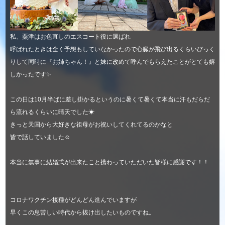
私、粟津はお色直しのエスコート役に選ばれ
呼ばれたときは全く予想もしていなかったので心臓が飛び出るくらいびっく
りして同時に『お姉ちゃん！』と妹に改めて呼んでもらえたことがとても嬉
しかったです✨
この日は10月半ばに差し掛かるというのに暑くて暑くて本当に汗もだらだ
ら流れるくらいに晴天でした☀
きっと天国から大好きな祖母がお祝いしてくれてるのかなと
皆で話していました☺
本当に無事に結婚式が出来たこと携わっていただいた皆様に感謝です！！
コロナワクチン接種がどんどん進んでいますが
早くこの息苦しい時代から抜け出したいものですね。