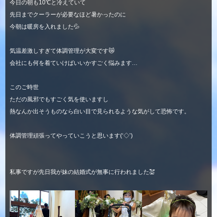
今日の朝も10℃と冷えていて
先日までクーラーが必要なほど暑かったのに
今朝は暖房を入れました💦
気温差激しすぎて体調管理が大変です😿
会社にも何を着ていけばいいかすごく悩みます…
このご時世
ただの風邪でもすごく気を使いますし
熱なんか出そうものなら白い目で見られるような気がして恐怖です。
体調管理頑張ってやっていこうと思います(‘◇’)ゞ
私事ですが先日我が妹の結婚式が無事に行われました💒