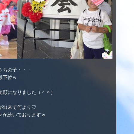
うちの子・・・
最下位ｗ
笑顔になりました（＾＾）
が出来て何より♡
々が続いておりますｗ