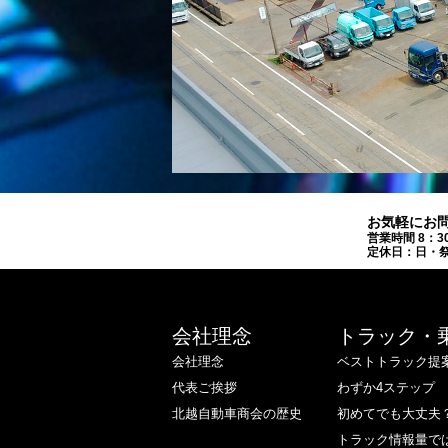
お気軽にお
営業時間 8：3
定休日：日・祭
会社理念
トラック・
会社理念
ベストトラック提
代表ご挨拶
わずか4ステップ
北越自動車商会の歴史
初めてでも大丈夫
トラック情報量で