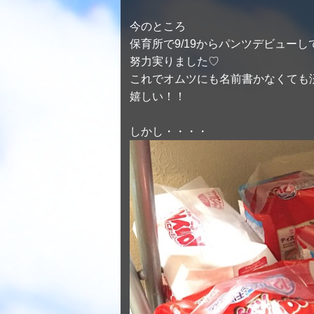
今のところ
保育所で9/19からパンツデビュー
努力実りました♡
これでオムツにも名前書かなくても
嬉しい！！
しかし・・・・