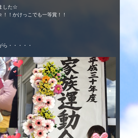
ました☆
々！！かけっこでも一等賞！！
。
がら・・・・・