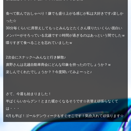
食べて飲んでおしゃべり！嫌でも盛り上がる感じが私は大好きです♪楽しか
った☆
30分毎くらいに席替えしてもっとみんなとたくさん喋りたいくらい面白い
メンバーがそろっている北越です☆時間が過ぎるのはあっという間でしたｗ
喋りすぎて食べることを忘れていましたｗ
2次会にスナックへみんなと行き解散♪
廣野さんは北越自動車商会にどんな印象を持ったのでしょうか？ｗ
楽しんでくれたでしょうか？？今度聞いてみよーっと♪
さて、今週も始まりました！
半ばくらいからグン！とまた暖かくなるそうです☆衣替え頑張らなくて
は・・・
4月も半ば！ゴールデンウィークもすぐそこです！気合入れて頑張ります☆