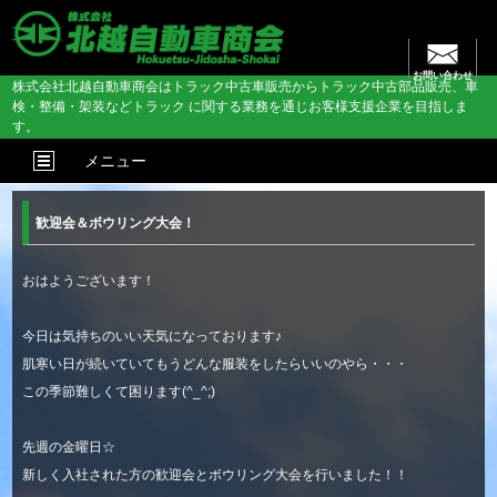
お問い合わせ
株式会社北越自動車商会はトラック中古車販売からトラック中古部品販売、車
検・整備・架装などトラック に関する業務を通じお客様支援企業を目指しま
す。
メニュー
歓迎会＆ボウリング大会！
おはようございます！
今日は気持ちのいい天気になっております♪
肌寒い日が続いていてもうどんな服装をしたらいいのやら・・・
この季節難しくて困ります(^_^;)
先週の金曜日☆
新しく入社された方の歓迎会とボウリング大会を行いました！！