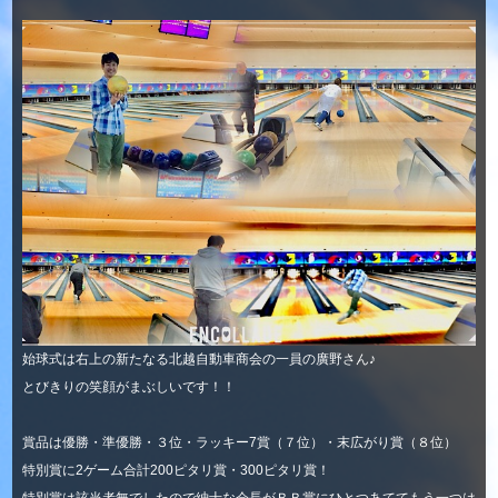
始球式は右上の新たなる北越自動車商会の一員の廣野さん♪
とびきりの笑顔がまぶしいです！！
賞品は優勝・準優勝・３位・ラッキー7賞（７位）・末広がり賞（８位）
特別賞に2ゲーム合計200ピタリ賞・300ピタリ賞！