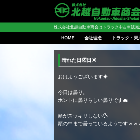
株式会社北越自動車商会はトラック中古車販売
HOME
会社理念
トラック・乗
晴れた日曜日☀
おはようございます☀
今日は曇り。
ホントに曇りらしい曇りです☁
頭がスッキリしない💦
頭の中まで曇っているようですｗｗ