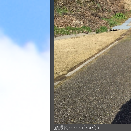
頑張れ～～～(`･ω･´)b