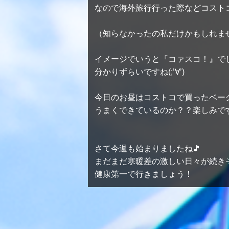
なので海外旅行行った際などコスト
（知らなかったの私だけかもしれませ
イメージでいうと『コァスコ！』で
分かりずらいですね(;’∀’)
今日のお昼はコストコで買ったベー
うまくできているのか？？楽しみで
さて今週も始まりましたね🎵
まだまだ寒暖差の激しい日々が続き
健康第一で行きましょう！