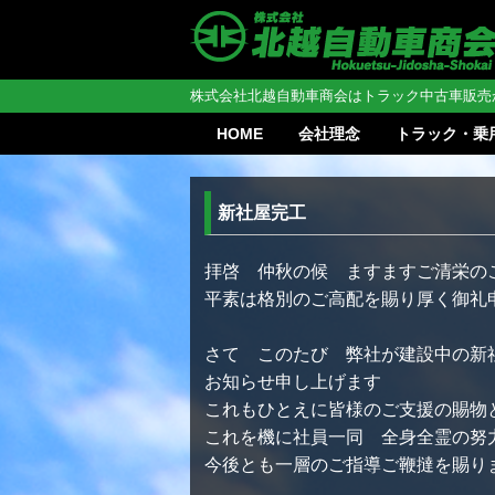
株式会社北越自動車商会はトラック中古車販売
HOME
会社理念
トラック・乗
新社屋完工
拝啓 仲秋の候 ますますご清栄の
平素は格別のご高配を賜り厚く御礼
さて このたび 弊社が建設中の新
お知らせ申し上げます
これもひとえに皆様のご支援の賜物
これを機に社員一同 全身全霊の努
今後とも一層のご指導ご鞭撻を賜り