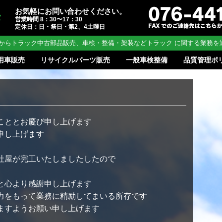
お気軽にお問い合わせください。
営業時間 8：30〜17：30
定休日：日・祭日・第2、4土曜日
からトラック中古部品販売、車検・整備・架装などトラック に関する業務を
用車販売
リサイクルパーツ販売
一般車検整備
品質管理ポ
こととお慶び申し上げます
申し上げます
社屋が完工いたしましたしたので
と心より感謝申し上げます
力をもって業務に精励してまいる所存です
ますようお願い申し上げます