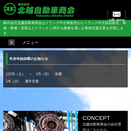
お問い合わせ
株式会社北越自動車商会はトラック中古車販売からトラック中古部品販売、車
検・整備・架装などトラック に関する業務を通じお客様支援企業を目指しま
す。
メニュー
年末年始休暇のお知らせ
12/28（土） ～ 1/5（日） 休業
1/6（月） 通常営業
CONCEPT
北越自動車商会の会社理
念はこちらから。