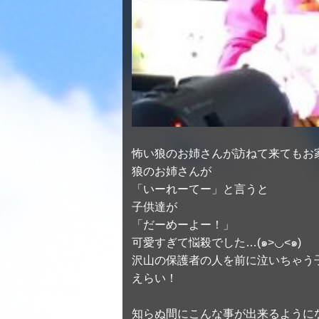
怖い狼のお姉さんが訪ねて来てもお
狼のお姉さんが
「いーれーてー」と言うと
子供達が
「だーめーよー！」
可愛すぎて悩殺でした…(๑>◡<๑)
沢山の保護者の人を前に泣いちゃう
えらい！
知らぬ間にこんな事が出来るように