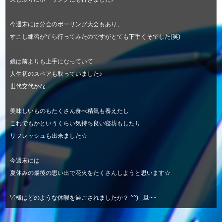
今週末には分会のボーリング大会もあり、
すこし練習がてら行ってみたのですがとても下手くそでした(笑)
娘は前よりも上手になっていて
人生初のスペアも取っていました♪
世代交代かな…
美味しいものもたくさん食べ精気も養えたし
これでもかというくらい気持ち良い寝坊もしたり
リフレッシュも出来ました☆
今週末には
夏休みの最後の思い出で花火をたくさんしようと思います☆
皆様はどのような休暇を過ごされましたか？ ^^) _旦~~