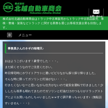
お問い合わせ
株式会社北越自動車商会はトラック中古車販売からトラック中古部品販売、車
検・整備・架装などトラック に関する業務を通じお客様支援企業を目指しま
す。
メニュー
事務員さんのネギの味噌天♪
おはようございます！豪雪でした・・・。
まだ続くそうなのでご注意ください。
昨日帰宅時にホワイトアウトに遭いビビりながら探り探り帰りました。
そんな時に限ってガソリンと灯油がない・・・。
行きたくないなーと思いながら仕方がないので超安全運転で行きました！少
ししたら視界も晴れてきたのでガソリンと灯油だけのつもりがドラッグスト
アによりお買いものしちゃいましたｗｗすぐ調子乗っちゃいます♪（無駄話
すいません・・・）