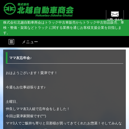
お問い合わせ
株式会社北越自動車商会はトラック中古車販売からトラック中古部品販売、車
検・整備・架装などトラック に関する業務を通じお客様支援企業を目指しま
す。
メニュー
ママ友忘年会♪
おはようございます！粟津です！
今週もお仕事頑張ります♪
土曜日、
仲良しママ友3人組で忘年会をしました！
今回は粟津家開催です(^^)
ママ3人でご飯持ち寄りと旦那様が買ってきてくれたお惣菜！そしてみんな