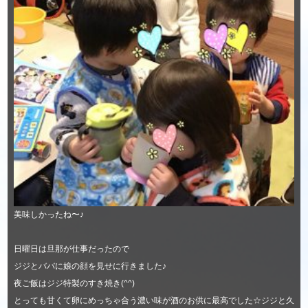
美味しかったね〜♪
日曜日は旦那が仕事だったので
ジジとババに娘の顔を見せに行きました♪
夜ご飯はジジ特製のすき焼き(^^)
とっても甘くて卵にめっちゃ合う濃い味が酒のお供に最高でした☆ジジと久