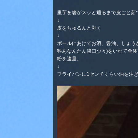
里芋を箸がスッと通るまで皮ごと茹
↓
皮をちゅるんと剥く
↓
ボールにあけてお酒、醤油、しょう
料あなんたん淡口少々)をいれて全
粉を適量。
↓
フライパンに1センチくらい油を注ぎ