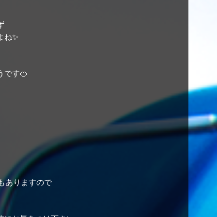
ず
よね✨
です🍊
。
もありますので