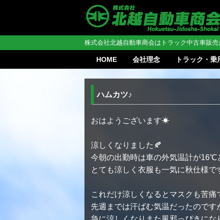
株式会社北越自動車商会はトラック中古車販売
HOME
会社理念
トラック・乗
ハムカツ♪
おはようございます☀
涼しくなりました🍂
今朝の出勤時は車の外気温計が16℃
とても涼しく衣服も一気に秋仕様で
これだけ涼しくなるとマスクも苦痛
先週までは汗ばむ気温だったのです
急に涼しくなりまた風邪っぴきになり