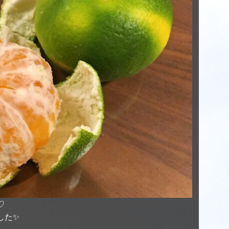
♡
した✨