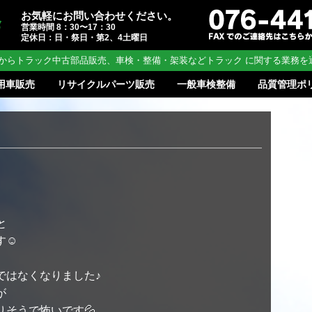
お気軽にお問い合わせください。
営業時間 8：30〜17：30
定休日：日・祭日・第2、4土曜日
からトラック中古部品販売、車検・整備・架装などトラック に関する業務を
用車販売
リサイクルパーツ販売
一般車検整備
品質管理ポ
と
す☺
ではなくなりました♪
が
そうで怖いです💦