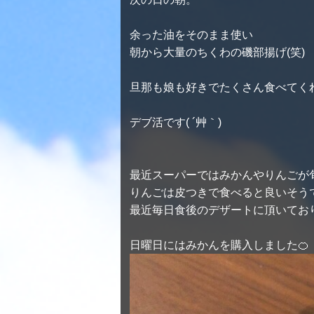
余った油をそのまま使い
朝から大量のちくわの磯部揚げ(笑)
旦那も娘も好きでたくさん食べてく
デブ活です( ´艸｀)
最近スーパーではみかんやりんごが
りんごは皮つきで食べると良いそう
最近毎日食後のデザートに頂いており
日曜日にはみかんを購入しました🍊