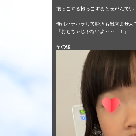
抱っこする抱っこするとせがんでい
母はハラハラして瞬きも出来ませんで
『おもちゃじゃないよ～～！！』
その後…