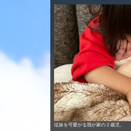
従妹を可愛がる我が家の２歳児。