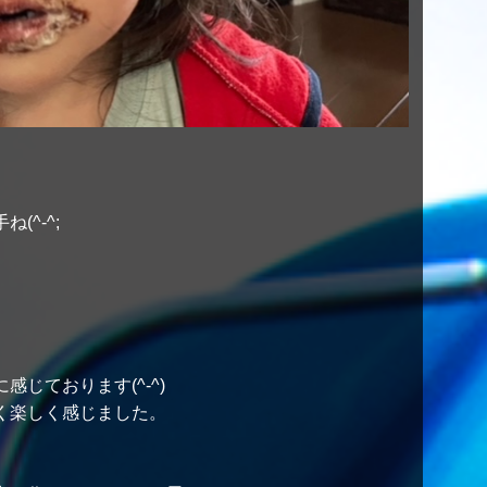
^-^;
じております(^-^)
く楽しく感じました。