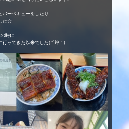
とバーベキューをしたり
した☆
歳の時に
ってきた以来でした( *´艸｀)