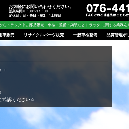
お気軽にお問い合わせください。
営業時間 8：30〜17：30
定休日：日・祭日・第2、4土曜日
からトラック中古部品販売、車検・整備・架装などトラック に関する業務を
用車販売
リサイクルパーツ販売
一般車検整備
品質管理ポ
！！
！
ご確認ください☆