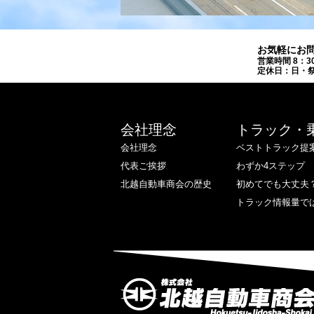
お気軽にお
営業時間 8：3
定休日：日・祭
会社理念
トラック・
会社理念
ベストトラック提
代表ご挨拶
わずか4ステップ
北越自動車商会の歴史
初めてでも大丈夫
トラック情報量で