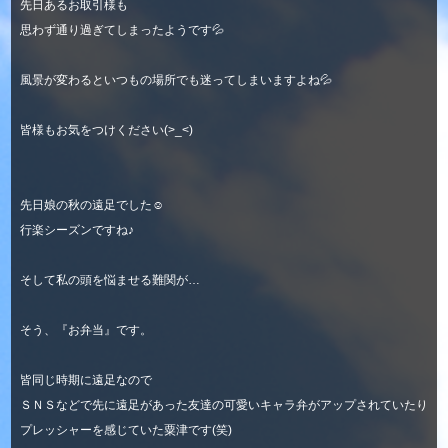
先日あるお取引様も
思わず通り過ぎてしまったようです💦
風景が変わるといつもの場所でも迷ってしまいますよね💦
皆様もお気をつけください(>_<)
先日娘の秋の遠足でした☺
行楽シーズンですね♪
そして私の頭を悩ませる難関が…
そう、『お弁当』です。
皆同じ時期に遠足なので
ＳＮＳなどで先に遠足があった友達の可愛いキャラ弁がアップされていたり
プレッシャーを感じていた粟津です(笑)