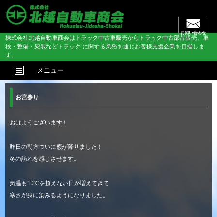
お問い合わせ
株式会社北越自動車商会はトラック中古車販売からトラック中古部品販売、車
検・整備・架装などトラック に関する業務を通じお客様支援企業を目指しま
す。
メニュー
お宮参り
おはようございます！
昨日の朝方ついに霰が降りました！
冬の訪れを感じさせます。
気温も10℃を超えない日が増えてきて
寒さが身に染みるようになりました。