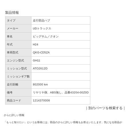
製品情報
タイプ
走行部品ハブ
メーカー
UDトラックス
車名
ビッグサム／クオン
年式
H24
車両型式
QKG-CD5ZA
エンジン型式
GH11
ミッション型式
ATO2612D
ミッションギア数
走行距離
802000 km
備考
リヤリヤ側、ABS無し、品番43204-00Z0D
商品コード
1214370006
｜
別のパーツを検索する
｜
さらに詳しい情報
「もっと知りたい」というお客様には、部品のさらに詳しい情報もお答えいたします。気になる部品が